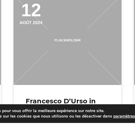
12
AOÛT 2024
Francesco D’Urso in
VAUD on te%
pour vous offrir la meilleure expérience sur notre site.
s sur les cookies que nous utilisons ou les désactiver dans
paramètre