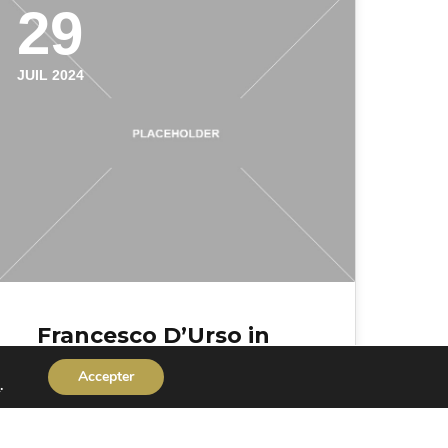
29
JUIL 2024
Francesco D’Urso in
Charmey on te%
Accepter
s
.